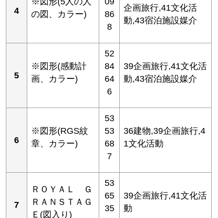
※図形(5人の人
09
企画旅行,41文化活
4
の図、カラー)
86
動,43宿泊施設媒介
8
52
※図形(感動計
84
39企画旅行,41文化活
5
画、カラー)
64
動,43宿泊施設媒介
6
53
※図形(RGS紋
53
36建物,39企画旅行,4
6
章、カラー)
68
1文化活動
7
53
ＲＯＹＡＬ Ｇ
65
39企画旅行,41文化活
ＲＡＮＳＴＡＧ
7
35
動
Ｅ(図入り)