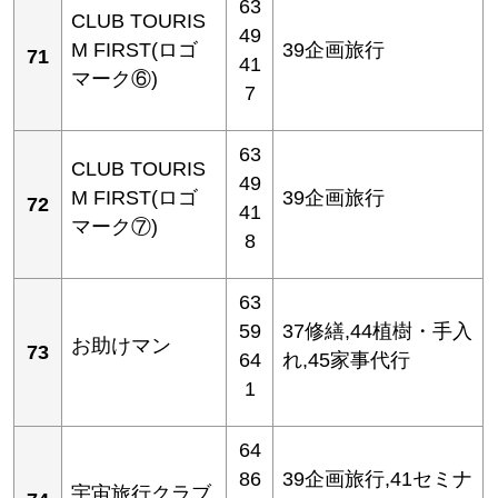
63
CLUB TOURIS
49
M FIRST(ロゴ
39企画旅行
71
41
マーク⑥)
7
63
CLUB TOURIS
49
M FIRST(ロゴ
39企画旅行
72
41
マーク⑦)
8
63
59
37修繕,44植樹・手入
お助けマン
73
64
れ,45家事代行
1
64
86
39企画旅行,41セミナ
宇宙旅行クラブ