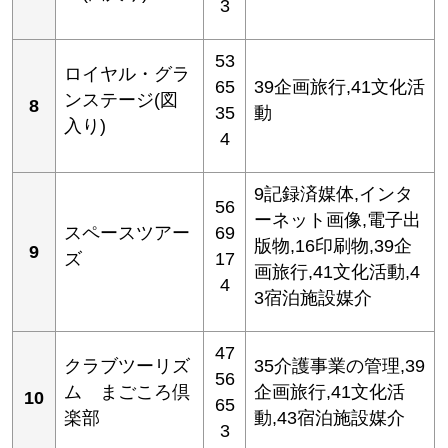
3
53
ロイヤル・グラ
65
39企画旅行,41文化活
ンステージ(図
8
35
動
入り)
4
9記録済媒体,インタ
56
ーネット画像,電子出
スペースツアー
69
版物,16印刷物,39企
9
ズ
17
画旅行,41文化活動,4
4
3宿泊施設媒介
47
クラブツーリズ
35介護事業の管理,39
56
ム まごころ倶
企画旅行,41文化活
10
65
楽部
動,43宿泊施設媒介
3