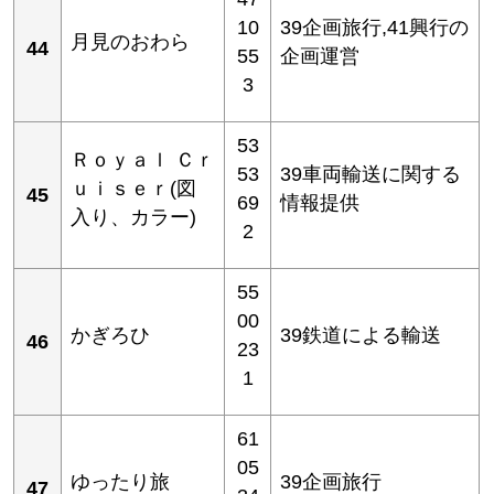
10
39企画旅行,41興行の
月見のおわら
44
55
企画運営
3
53
Ｒｏｙａｌ Ｃｒ
53
39車両輸送に関する
ｕｉｓｅｒ(図
45
69
情報提供
入り、カラー)
2
55
00
かぎろひ
39鉄道による輸送
46
23
1
61
05
ゆったり旅
39企画旅行
47