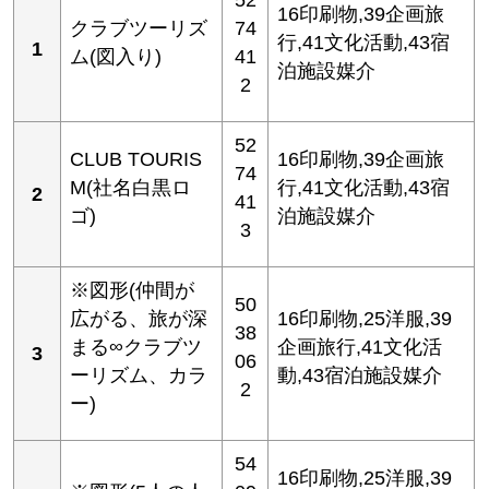
16印刷物,39企画旅
クラブツーリズ
74
行,41文化活動,43宿
1
ム(図入り)
41
泊施設媒介
2
52
CLUB TOURIS
16印刷物,39企画旅
74
M(社名白黒ロ
行,41文化活動,43宿
2
41
ゴ)
泊施設媒介
3
※図形(仲間が
50
広がる、旅が深
16印刷物,25洋服,39
38
まる∞クラブツ
企画旅行,41文化活
3
06
ーリズム、カラ
動,43宿泊施設媒介
2
ー)
54
16印刷物,25洋服,39