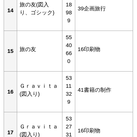
旅の友(図入
18
39企画旅行
14
り、ゴシック)
98
9
55
40
旅の友
16印刷物
15
66
0
53
Ｇｒａｖｉｔａ
11
41書籍の制作
16
(図入り)
32
9
53
Ｇｒａｖｉｔａ
27
16印刷物
17
(図入り)
31