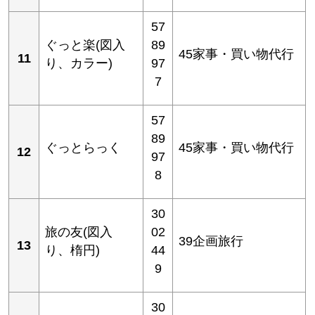
57
ぐっと楽(図入
89
45家事・買い物代行
11
り、カラー)
97
7
57
89
ぐっとらっく
45家事・買い物代行
12
97
8
30
旅の友(図入
02
39企画旅行
13
り、楕円)
44
9
30