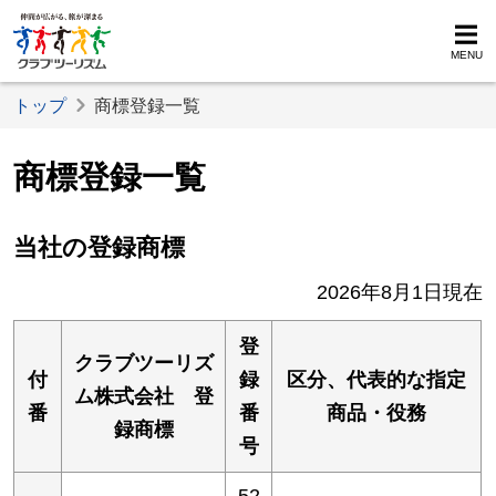
MENU
トップ
商標登録一覧
商標登録一覧
当社の登録商標
2026年8月1日現在
登
クラブツーリズ
付
録
区分、代表的な指定
ム株式会社 登
番
番
商品・役務
録商標
号
52