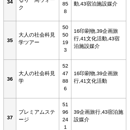
34
85
動,43宿泊施設媒介
ク
8
50
16印刷物,39企画旅
大人の社会科見
50
行,41文化活動,43宿
35
学ツアー
19
泊施設媒介
3
52
大人の社会科見
47
16印刷物,39企画旅
36
学
88
行,41文化活動
6
51
プレミアムステ
96
39企画旅行,43宿泊施
37
ージ
24
設媒介
1