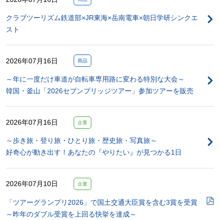
クラブツーリズム鉄道部×JR東海×岳南電車×朝日学研シンクエ
スト
2026年07月16日
商品
～年に一度だけ車道が自転車専用路に変わる特別な大会～
韓国・釜山「2026セブンブリッジツアー」参加ツアーを販売
2026年07月16日
企業
～歩き旅・登り旅・ひとり旅・歴史旅・写真旅～
好奇心が動き出す！あなたの『やりたい』が見つかる1日
2026年07月10日
企業
「ツアーグランプリ2026」で国土交通大臣賞を含む3賞を受賞
～昨年のダブル受賞を上回る快挙を達成～