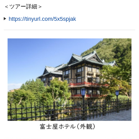
＜ツアー詳細＞
https://tinyurl.com/5x5spjak