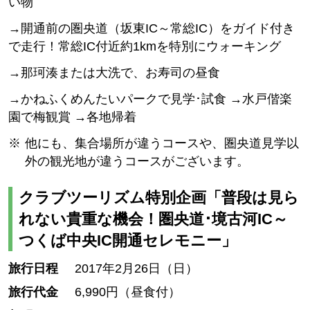
い物
→開通前の圏央道（坂東IC～常総IC）をガイド付き
で走行！常総IC付近約1kmを特別にウォーキング
→那珂湊または大洗で、お寿司の昼食
→かねふくめんたいパークで見学･試食 →水戸偕楽
園で梅観賞 →各地帰着
他にも、集合場所が違うコースや、圏央道見学以
外の観光地が違うコースがございます。
クラブツーリズム特別企画「普段は見ら
れない貴重な機会！圏央道･境古河IC～
つくば中央IC開通セレモニー」
旅行日程
2017年2月26日（日）
旅行代金
6,990円（昼食付）