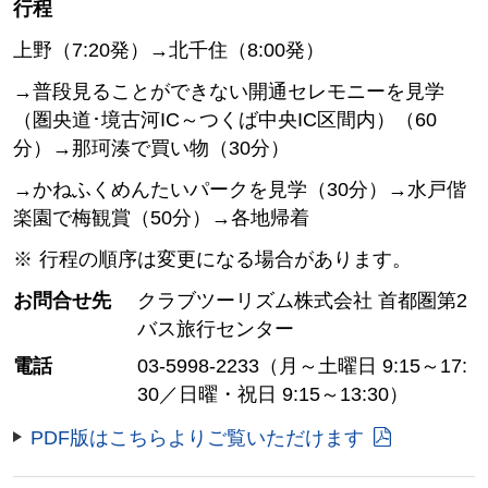
行程
上野（7:20発）→北千住（8:00発）
→普段見ることができない開通セレモニーを見学
（圏央道･境古河IC～つくば中央IC区間内）（60
分）→那珂湊で買い物（30分）
→かねふくめんたいパークを見学（30分）→水戸偕
楽園で梅観賞（50分）→各地帰着
行程の順序は変更になる場合があります。
お問合せ先
クラブツーリズム株式会社 首都圏第2
バス旅行センター
電話
03-5998-2233（月～土曜日 9:15～17:
30／日曜・祝日 9:15～13:30）
PDF版はこちらよりご覧いただけます