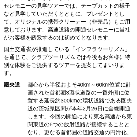
セレモニーの見学ツアーでは、テープカットの様子
など見学していただくとともに、プレゼントとし
て、オリジナルの携帯クリーナー（非売品）もご用
意しております。高速道路の開通セレモニーに当社
がお客様を誘致するのは初めてとなります。
国土交通省が推進している「インフラツーリズム」
を通じて、クラブツーリズムでは今後もお客様に特
別な体験をご提供するツアーを提案してまいりま
す。
圏央道
都心から半径およそ40km～60km位置に計
画された首都圏3環状道路の一番外側に位
置する延長約300kmの環状道路である圏央
道の茨城県区間が本年2月26日に全線開通
します。今回の開通により東名高速から東
関東道の6つの放射道路が接続することと
なり、更なる首都圏の道路交通の円滑化、