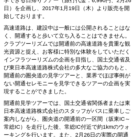
学できる日帰りツアー（旅行代金：6,990円、2月26
日）を企画し、2017年1月19日（木）より販売を開
始しております。
高速道路は、建設中は一般には公開されることはな
く、開通すると歩いて立ち入ることはできません。
クラブツーリズムでは開通前の高速道路を貴重な観
光資源と捉え、お客様に特別な体験をしていただく
インフラツーリズムの企画を目指し、国土交通省及
び東日本高速道路株式会社の多大なご協力のもと、
開通前の圏央道の見学ツアーと、業界でほぼ事例が
ない開通セレモニーを見学できるツアーの企画を実
現することができました。
開通前見学ツアーでは、国土交通省関係者または東
日本高速道路株式会社のスタッフがバスに乗車しご
案内しながら、圏央道の開通前の一区間（坂東IC～
常総IC）を走行した後、常総IC付近で約1kmのウォ
ーキングを行います。また、2月26日の実際の開通