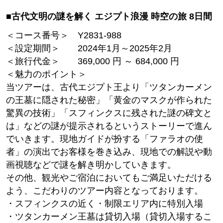
■古代文明の謎を解く エジプト浪漫 時空の旅 8日間
＜コース番号＞ Y2831-988
＜設定期間＞ 2024年1月～2025年2月
＜旅行代金＞ 369,000 円 ～ 684,000 円
＜魅力のポイント＞
当ツアーは、古代エジプト王より「ツタンカーメン
の王墓に隠された秘密」「黄金のマスクが作られた
驚異の技術」「スフィンクスに残された謎の碑文と
は」などの謎が提示されるというストーリーで進ん
でいきます。現地ガイドが扮する「ファラオの使
者」の演出でお客様を巻き込み、現地での解説や動
画視聴などで謎を解き明かしていきます。
その他、観光やご宿泊においてもご満足いただける
よう、こだわりのツアー内容となっております。
・スフィンクスの近く・制限エリア内に特別入場
・ツタンカーメン王墓は貸切入場（貸切入場するこ