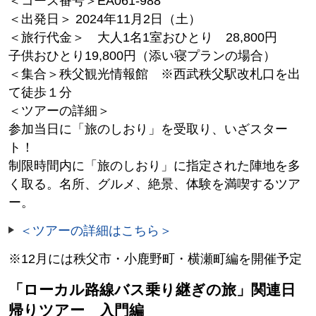
＜コース番号＞EA061-988
＜出発日＞ 2024年11月2日（土）
＜旅行代金＞ 大人1名1室おひとり 28,800円
子供おひとり19,800円（添い寝プランの場合）
＜集合＞秩父観光情報館 ※西武秩父駅改札口を出
て徒歩１分
＜ツアーの詳細＞
参加当日に「旅のしおり」を受取り、いざスター
ト！
制限時間内に「旅のしおり」に指定された陣地を多
く取る。名所、グルメ、絶景、体験を満喫するツア
ー。
＜ツアーの詳細はこちら＞
※12月には秩父市・小鹿野町・横瀬町編を開催予定
「ローカル路線バス乗り継ぎの旅」関連日
帰りツアー 入門編