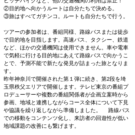
ヒッチハイクなど、他の交通機関の利用は禁止！
②目的地へ向かうルートは自分たちで決める。
③旅はすべてガチンコ。ルートも自分たちで行う。
ツアーの参加者は、番組同様、路線バスまたは徒歩
で目的地を目指します。高速バス、タクシー、鉄道
など、ほかの交通機関は使用できません。車や電車
で気軽に行ける目的地にあえて路線バスで向かうこ
とで、予測不能で新たな発見が詰まった旅となりま
す。
昨年神奈川で開催された第１弾に続き、第2段を埼
玉県秩父エリアで開催します。テレビ東京の番組プ
ロデューサーや複数の番組関係者が企画立案時から
参画、地域と連携しながらコース全体について下見
や協議を繰り返しながら準備しました。 路線バス
での移動をコンテンツ化し、来訪者の回遊性が低い
地域課題の改善にも繋げます。